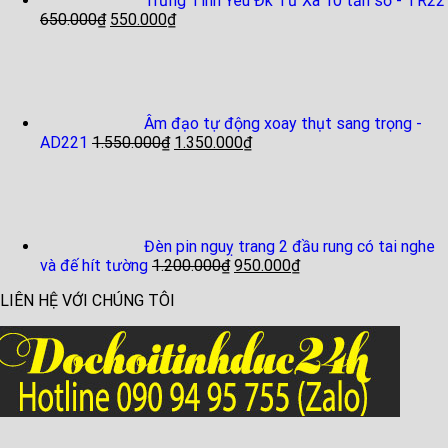
Trứng Tình Yêu Đk Từ Xa 10 tần số - TR22
650.000
₫
550.000
₫
Âm đạo tự động xoay thụt sang trọng -
AD221
1.550.000
₫
1.350.000
₫
Đèn pin nguỵ trang 2 đầu rung có tai nghe
và đế hít tường
1.200.000
₫
950.000
₫
LIÊN HỆ VỚI CHÚNG TÔI