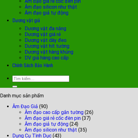
Âm đạo giá rẻ cốc đèn pin
Âm đạo silicon như thật
Âm đạo giả tự động
Dương vật giả
Dương vật đa năng
Dương vật giá rẻ
Dương vật dây đeo
Dương vật hít tường
Dương vật hàng khủng
DV giả hàng cao cấp
Chính Sách Bảo Hành
Tìm
kiếm:
Danh mục sản phẩm
Âm Đạo Giả
(90)
Âm đạo cao cấp gắn tường
(26)
Âm đạo giá rẻ cốc đèn pin
(37)
Âm đạo giả tự động
(24)
Âm đạo silicon như thật
(35)
Dụng Cụ Tình Dục
(43)