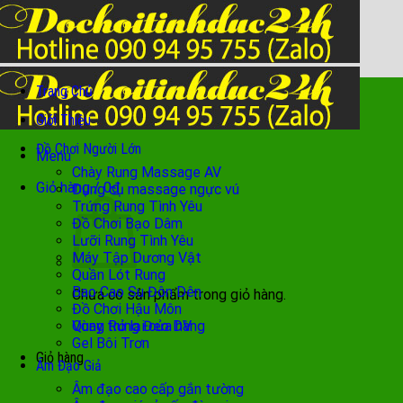
Chuyển
đến
nội
dung
Trang Chủ
Giới Thiệu
Đồ Chơi Người Lớn
Menu
Chày Rung Massage AV
Giỏ hàng /
0
₫
Dụng cụ massage ngực vú
Trứng Rung Tình Yêu
Đồ Chơi Bạo Dâm
Lưỡi Rung Tình Yêu
Máy Tập Dương Vật
Quần Lót Rung
Bao Cao Su Đôn Dên
Chưa có sản phẩm trong giỏ hàng.
Đồ Chơi Hậu Môn
Quay trở lại cửa hàng
Vòng Rung Đeo DV
Gel Bôi Trơn
Giỏ hàng
Âm Đạo Giả
Âm đạo cao cấp gắn tường